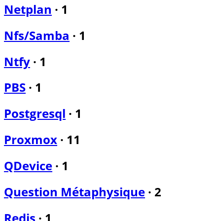
Netplan
·
1
Nfs/Samba
·
1
Ntfy
·
1
PBS
·
1
Postgresql
·
1
Proxmox
·
11
QDevice
·
1
Question Métaphysique
·
2
Redis
·
1