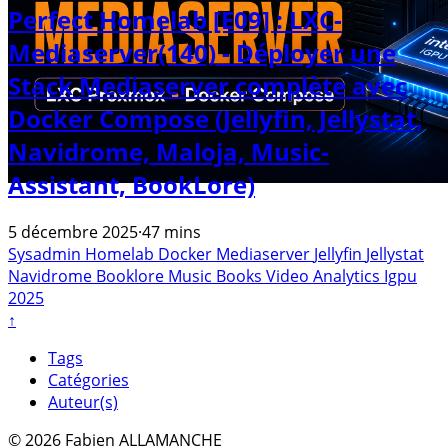
Perfect Homelab [E09] : LXC-
Mediaserver(140) - Déployer une
Stack Mediaserver complète avec
Docker Compose (Jellyfin, Jellystat,
Navidrome, Maloja, Music-
Assistant, BookLore)
5 décembre 2025
·
47 mins
Sysadmin
Homelab
Docker
Mediaserver
Jellyfin
Jellystat
Navidrome
Booklore
Music
Books
Video
Analytics
Igpu
2025
↑
Tags
Catégories
Auteur(s)
© 2026 Fabien ALLAMANCHE