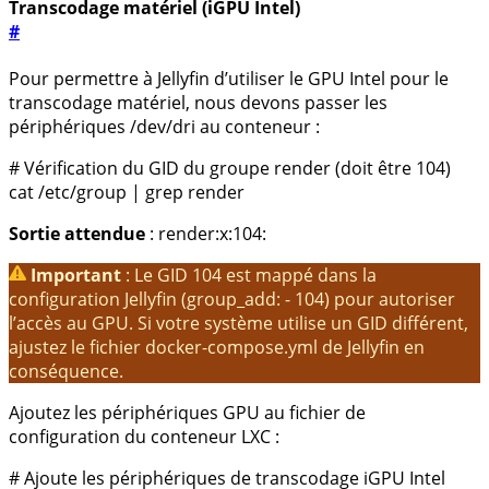
Transcodage matériel (iGPU Intel)
#
Pour permettre à Jellyfin d’utiliser le GPU Intel pour le
transcodage matériel, nous devons passer les
périphériques
/dev/dri
au conteneur :
# Vérification du GID du groupe render (doit être 104)
cat /etc/group 
|
Sortie attendue
:
render:x:104:
Important
: Le GID 104 est mappé dans la
configuration Jellyfin (
group_add: - 104
) pour autoriser
l’accès au GPU. Si votre système utilise un GID différent,
ajustez le fichier
docker-compose.yml
de Jellyfin en
conséquence.
Ajoutez les périphériques GPU au fichier de
configuration du conteneur LXC :
# Ajoute les périphériques de transcodage iGPU Intel