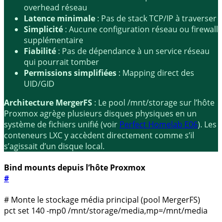
overhead réseau
Latence minimale
: Pas de stack TCP/IP à traverser
Simplicité
: Aucune configuration réseau ou firewall
supplémentaire
Fiabilité
: Pas de dépendance à un service réseau
qui pourrait tomber
Permissions simplifiées
: Mapping direct des
UID/GID
Architecture MergerFS
: Le pool
/mnt/storage
sur l’hôte
Proxmox agrège plusieurs disques physiques en un
système de fichiers unifié (voir
Perfect Homelab E06
). Les
conteneurs LXC y accèdent directement comme s’il
s’agissait d’un disque local.
Bind mounts depuis l’hôte Proxmox
#
# Monte le stockage média principal (pool MergerFS)
pct 
set
140
 -mp0 /mnt/storage/media,mp
=