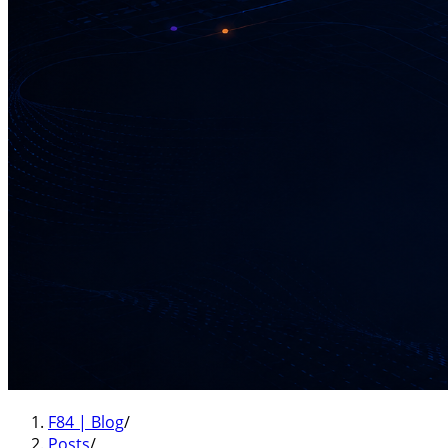
F84 | Blog
/
Posts
/