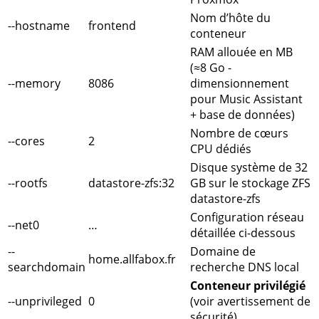
Nom d’hôte du
--hostname
frontend
conteneur
RAM allouée en MB
(≈8 Go -
--memory
8086
dimensionnement
pour Music Assistant
+ base de données)
Nombre de cœurs
--cores
2
CPU dédiés
Disque système de 32
--rootfs
datastore-zfs:32
GB sur le stockage ZFS
datastore-zfs
Configuration réseau
--net0
…
détaillée ci-dessous
--
Domaine de
home.allfabox.fr
searchdomain
recherche DNS local
Conteneur privilégié
--unprivileged
0
(voir avertissement de
sécurité)