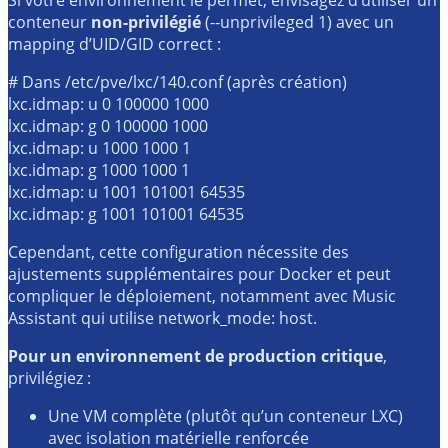
conteneur
non-privilégié
(
--unprivileged 1
) avec un
mapping d’UID/GID correct :
# Dans /etc/pve/lxc/140.conf (après création)
lxc.idmap: u 
0
100000
1000
lxc.idmap: g 
0
100000
1000
lxc.idmap: u 
1000
1000
1
lxc.idmap: g 
1000
1000
1
lxc.idmap: u 
1001
101001
64535
lxc.idmap: g 
1001
101001
64535
Cependant, cette configuration nécessite des
ajustements supplémentaires pour Docker et peut
compliquer le déploiement, notamment avec Music
Assistant qui utilise
network_mode: host
.
Pour un environnement de production critique
,
privilégiez :
Une VM complète (plutôt qu’un conteneur LXC)
avec isolation matérielle renforcée