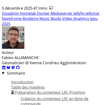
5 décembre 2025
·
47 mins
·
Sysadmin
Homelab
Docker
Mediaserver
Jellyfin
Jellystat
Navidrome
Booklore
Music
Books
Video
Analytics
Igpu
2025
Auteur
Fabien ALLAMANCHE
Géomaticien @ Vienne Condrieu Agglomération
Sommaire
Introduction
Table des matières
🖥️ Préparation du conteneur LXC Proxmox
Création du conteneur LXC en ligne de
commande