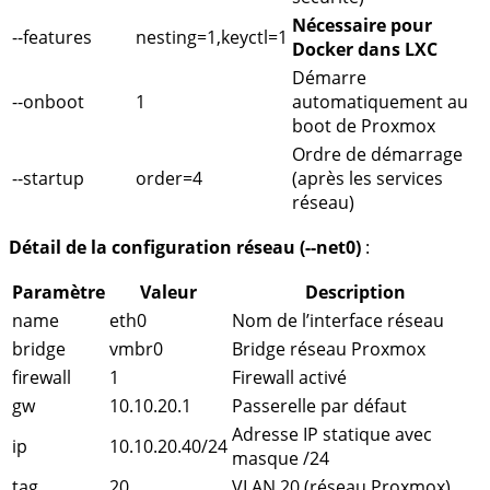
Nécessaire pour
--features
nesting=1,keyctl=1
Docker dans LXC
Démarre
--onboot
1
automatiquement au
boot de Proxmox
Ordre de démarrage
--startup
order=4
(après les services
réseau)
Détail de la configuration réseau (
--net0
)
:
Paramètre
Valeur
Description
name
eth0
Nom de l’interface réseau
bridge
vmbr0
Bridge réseau Proxmox
firewall
1
Firewall activé
gw
10.10.20.1
Passerelle par défaut
Adresse IP statique avec
ip
10.10.20.40/24
masque /24
tag
20
VLAN 20 (réseau Proxmox)