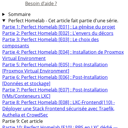
Besoin d’aide ?
Sommaire
Perfect Homelab - Cet article fait partie d'une série.
Partie 1: Perfect Homelab [E01] : La génèse du projet
Partie 2: Perfect Homelab [E02] : L'envers du décors
Partie 3: Perfect Homelab [E03] : Le choix des
composants
Partie 4: Perfect Homelab [E04] : Installation de Proxmox
Virtual Environment
Partie 5: Perfect Homelab [E05] : Post-Installation
[Proxmox Virtual Environment]
Partie 6: Perfect Homelab [E06] : Post-Installation
[Données et stockage]
Partie 7: Perfect Homelab [E07] : Post-Installation
[VMs/Conteneurs LXC]
Partie 8: Perfect Homelab [E08] : LXC-Frontend(110) -
Déployer une Stack Frontend sécurisée avec Traefik,
Authelia et CrowdSec
Partie 9: Cet article
Partie 10: Perfect Homelab [E10] : PBS en LXC dédié —