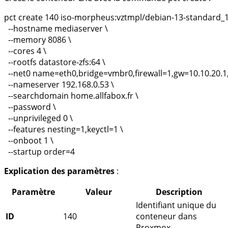
pct create 
140
 iso-morpheus:vztmpl/debian-13-standard_1
  --hostname mediaserver 
  --memory 
8086
  --cores 
4
  --rootfs datastore-zfs:64 
  --net0 
name
=
eth0,bridge
=
vmbr0,firewall
=
1,gw
=
10.10.20.1
  --nameserver 192.168.0.53 
  --searchdomain home.allfabox.fr 
  --password 
  --unprivileged 
0
  --features 
nesting
=
1,keyctl
=
1
  --onboot 
1
  --startup 
order
=
4
Explication des paramètres
:
Paramètre
Valeur
Description
Identifiant unique du
ID
140
conteneur dans
Proxmox