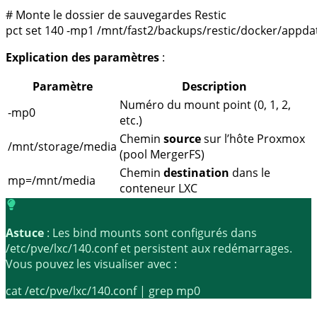
# Monte le dossier de sauvegardes Restic
pct 
set
140
 -mp1 /mnt/fast2/backups/restic/docker/appd
Explication des paramètres
:
Paramètre
Description
Numéro du mount point (0, 1, 2,
-mp0
etc.)
Chemin
source
sur l’hôte Proxmox
/mnt/storage/media
(pool MergerFS)
Chemin
destination
dans le
mp=/mnt/media
conteneur LXC
Astuce
: Les bind mounts sont configurés dans
/etc/pve/lxc/140.conf
et persistent aux redémarrages.
Vous pouvez les visualiser avec :
cat /etc/pve/lxc/140.conf 
|