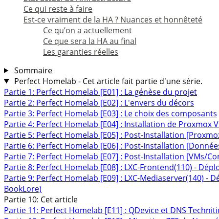
Ce qui reste à faire
Est-ce vraiment de la HA ? Nuances et honnêteté
Ce qu’on a actuellement
Ce que sera la HA au final
Les garanties réelles
Sommaire
Perfect Homelab - Cet article fait partie d'une série.
Partie 1: Perfect Homelab [E01] : La génèse du projet
Partie 2: Perfect Homelab [E02] : L'envers du décors
Partie 3: Perfect Homelab [E03] : Le choix des composants
Partie 4: Perfect Homelab [E04] : Installation de Proxmox 
Partie 5: Perfect Homelab [E05] : Post-Installation [Proxm
Partie 6: Perfect Homelab [E06] : Post-Installation [Donnée
Partie 7: Perfect Homelab [E07] : Post-Installation [VMs/C
Partie 8: Perfect Homelab [E08] : LXC-Frontend(110) - Dépl
Partie 9: Perfect Homelab [E09] : LXC-Mediaserver(140) - D
BookLore)
Partie 10: Cet article
Partie 11: Perfect Homelab [E11] : QDevice et DNS Techniti