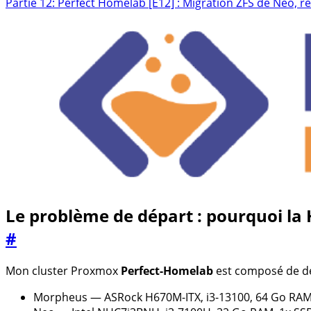
Partie 12: Perfect Homelab [E12] : Migration ZFS de Neo, r
Le problème de départ : pourquoi la 
#
Mon cluster Proxmox
Perfect-Homelab
est composé de d
Morpheus
— ASRock H670M-ITX, i3-13100, 64 Go RAM,