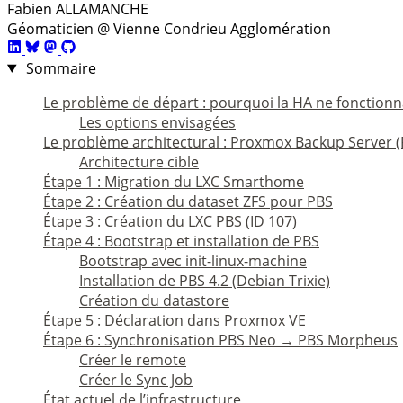
Fabien ALLAMANCHE
Géomaticien @ Vienne Condrieu Agglomération
Sommaire
Le problème de départ : pourquoi la HA ne fonctionn
Les options envisagées
Le problème architectural : Proxmox Backup Server 
Architecture cible
Étape 1 : Migration du LXC Smarthome
Étape 2 : Création du dataset ZFS pour PBS
Étape 3 : Création du LXC PBS (ID 107)
Étape 4 : Bootstrap et installation de PBS
Bootstrap avec init-linux-machine
Installation de PBS 4.2 (Debian Trixie)
Création du datastore
Étape 5 : Déclaration dans Proxmox VE
Étape 6 : Synchronisation PBS Neo → PBS Morpheus
Créer le remote
Créer le Sync Job
État actuel de l’infrastructure