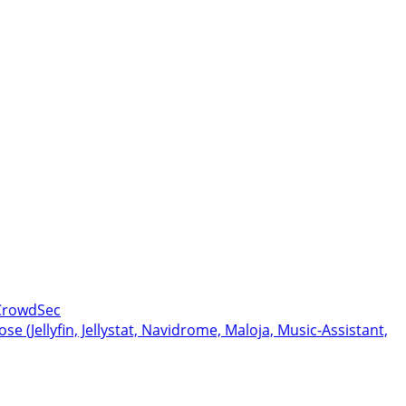
 CrowdSec
(Jellyfin, Jellystat, Navidrome, Maloja, Music-Assistant,