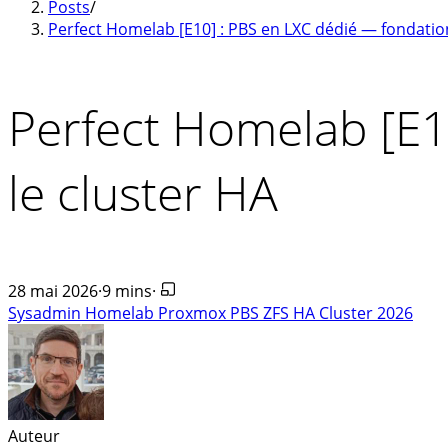
Posts
/
Perfect Homelab [E10] : PBS en LXC dédié — fondatio
Perfect Homelab [E1
le cluster HA
28 mai 2026
·
9 mins
·
Sysadmin
Homelab
Proxmox
PBS
ZFS
HA
Cluster
2026
Auteur