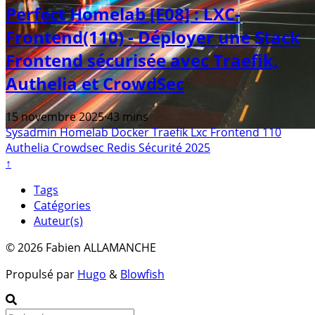
Perfect Homelab [E08] : LXC-
Frontend(110) - Déployer une Stack
Frontend sécurisée avec Traefik,
Authelia et CrowdSec
15 novembre 2025
·
43 mins
Sysadmin
Homelab
Docker
Traefik
Lxc
Frontend
110
Authelia
Crowdsec
Redis
Sécurité
2025
↑
Tags
Catégories
Auteur(s)
© 2026 Fabien ALLAMANCHE
Propulsé par
Hugo
&
Blowfish