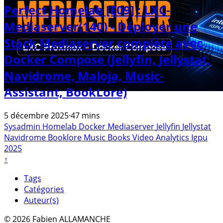
Perfect Homelab [E09] : LXC-
Mediaserver(140) - Déployer une
Stack Mediaserver complète avec
Docker Compose (Jellyfin, Jellystat,
Navidrome, Maloja, Music-
Assistant, BookLore)
5 décembre 2025
·
47 mins
Sysadmin
Homelab
Docker
Mediaserver
Jellyfin
Jellystat
Navidrome
Booklore
Music
Books
Video
Analytics
Igpu
2025
↑
Tags
Catégories
Auteur(s)
© 2026 Fabien ALLAMANCHE