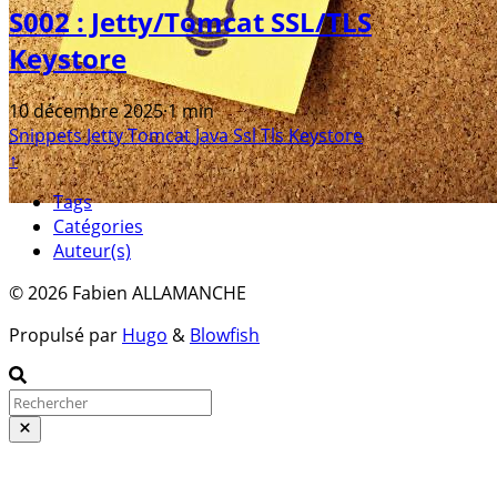
S002 : Jetty/Tomcat SSL/TLS
Keystore
10 décembre 2025
·
1 min
Snippets
Jetty
Tomcat
Java
Ssl
Tls
Keystore
↑
Tags
Catégories
Auteur(s)
© 2026 Fabien ALLAMANCHE
Propulsé par
Hugo
&
Blowfish