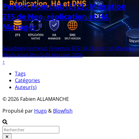
Perfect Homelab [E12] : Migration
ZFS de Neo, réplication et HA
Manager
1 juin 2026
·
17 mins
Sysadmin
Homelab
Proxmox
ZFS
HA
Cluster
HA Manager
Réplication
Dns
Split Horizon
2026
↑
Tags
Catégories
Auteur(s)
© 2026 Fabien ALLAMANCHE
Propulsé par
Hugo
&
Blowfish