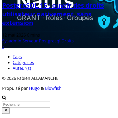
PostgreSQL 15 : ouvrir des droits
utilisateur nativement, sans
extension
12 mai 2026
·
6 mins
Sysadmin
Serveur
Postgresql
Droits
↑
Tags
Catégories
Auteur(s)
© 2026 Fabien ALLAMANCHE
Propulsé par
Hugo
&
Blowfish