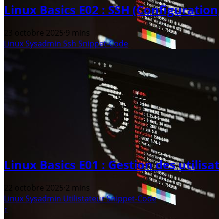
Linux Basics E02 : SSH (Configuration,
23 octobre 2025
·
9 mins
Linux
Sysadmin
Ssh
Snippet-Code
Linux Basics E01 : Gestion des utilis
22 octobre 2025
·
2 mins
Linux
Sysadmin
Utilistateur
Snippet-Code
↑